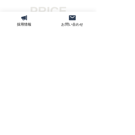
PRICE
​料金
採用情報
お問い合わせ
​初期費用
¥​300,000+tax
​販売価格
¥4,280,000+tax
​（¥400,000/月×12ヶ月）